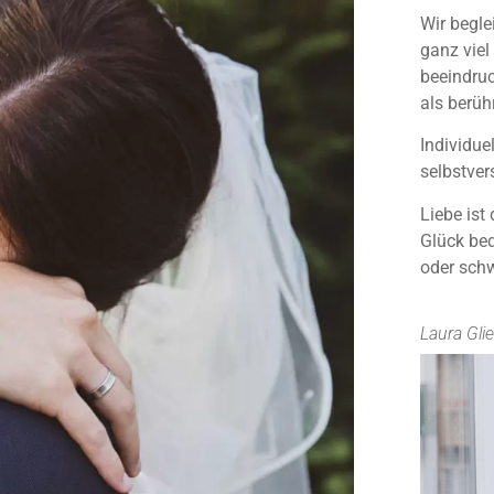
Wir begle
ganz viel
beeindruc
als berüh
Individu
selbstver
Liebe ist
Glück bed
oder sch
Laura Gli