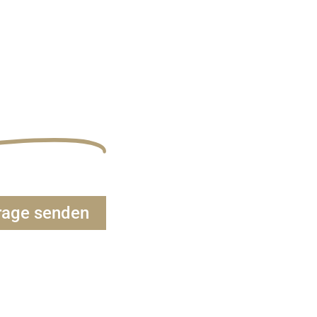
. ICH.
ASST.
chzeit
hönster Tag im Leben
rage senden